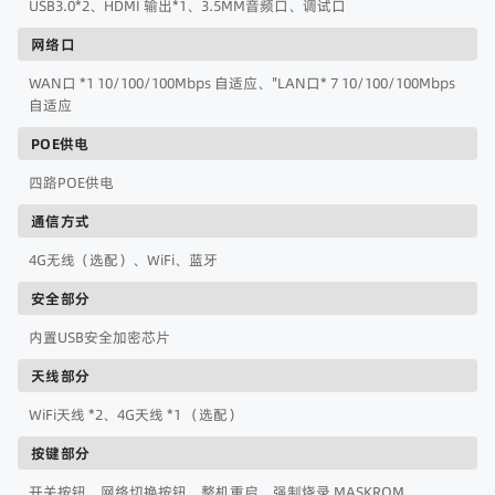
USB3.0*2、HDMI 输出*1、3.5MM音频口、调试口
网络口
WAN口 *1 10/100/100Mbps 自适应、"LAN口* 7 10/100/100Mbps
自适应
POE供电
四路POE供电
通信方式
4G无线（选配）、WiFi、蓝牙
安全部分
内置USB安全加密芯片
天线部分
WiFi天线 *2、4G天线 *1 （选配）
按键部分
开关按钮、网络切换按钮、整机重启、强制烧录 MASKROM