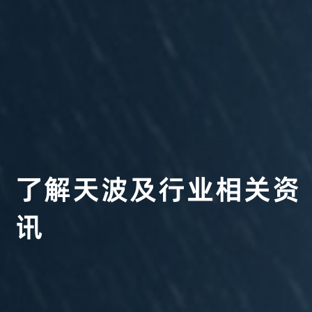
了
解
天
波
及
行
业
相
关
资
讯