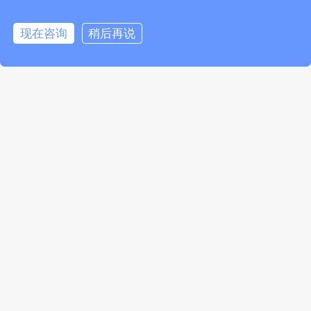
现在咨询
稍后再说
2025-02-18
开启新征程，布局新未来 | 热烈庆祝天波智慧行业事业群成立！
阅读更多